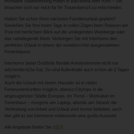
mondäne Stadtwohnung mitten in Barcelona oder Rom – Sie
brauchen sich nur noch für Ihr Traumdomizil zu entscheiden.
Haben Sie schon Ihren nächsten Familienurlaub geplant?
Genießen Sie Ihre freien Tage in vollen Zügen beim Relaxen am
Pool mit herrlichem Blick auf die umliegenden Weinberge oder
das naheliegende Meer. Verbringen Sie mit Interhome den
perfekten Urlaub in einem der wunderschön ausgestatteten
Ferienhäuser.
Interhome bietet Großteils flexible Anreisetermine-nicht nur
wöchentlich(Sa-Sa). So sind Aufenthalte auch schon ab 3 Tagen
möglich.
Auch der Urlaub mit einem Haustier ist in vielen
Ferienunterkünften möglich, ebenso Citytrips in die
angesagtesten Städte Europas. Im Trend – Workation im
Ferienhaus – morgens am Laptop, abends am Strand: die
Verbindung von Arbeit und Urlaub wird immer beliebter, auch
hier gibt es bei Interhome mittlerweile eine große Auswahl.
Alle Angebote finden Sie
HIER