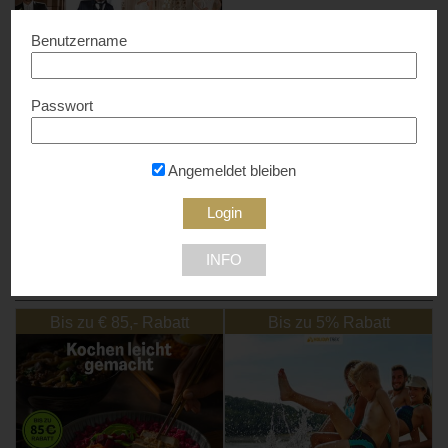
Benutzername
Passwort
MONALISA-BRAUTMODEN
20% Rabatt...
Angemeldet bleiben
1060 Wien
INFO
NEU DABEI
Bis zu € 85,- Rabatt
Bis zu 5% Rabatt