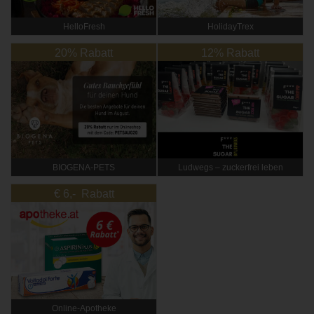
HelloFresh
HolidayTrex
20% Rabatt
12% Rabatt
BIOGENA-PETS
Ludwegs – zuckerfrei leben
€ 6,- Rabatt
Online‑Apotheke