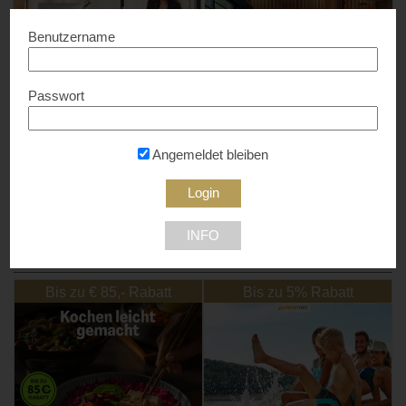
Benutzername
Passwort
123HomeOffice
LEDFactory
10% Rabatt...
10% Rabatt...
Angemeldet bleiben
1210 Wien
INFO
NEU DABEI
Bis zu € 85,- Rabatt
Bis zu 5% Rabatt