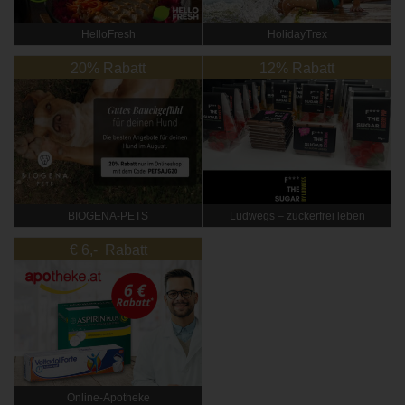
HelloFresh
HolidayTrex
20% Rabatt
12% Rabatt
BIOGENA-PETS
Ludwegs – zuckerfrei leben
€ 6,- Rabatt
Online‑Apotheke