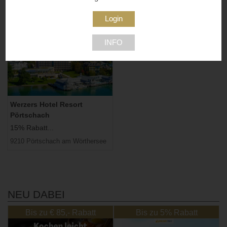
2263 Dürnkrut
INFO
Werzers Hotel Resort
Pörtschach
15% Rabatt...
9210 Pörtschach am Wörthersee
NEU DABEI
Bis zu € 85,- Rabatt
Bis zu 5% Rabatt