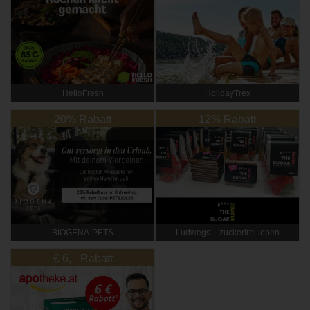
HelloFresh
HolidayTrex
20% Rabatt
12% Rabatt
BIOGENA-PETS
Ludwegs – zuckerfrei leben
€ 6,- Rabatt