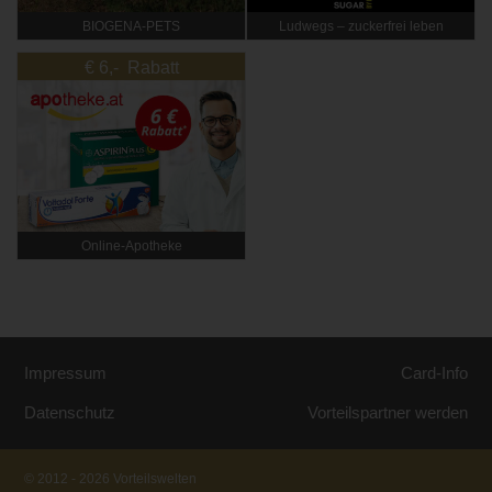
BIOGENA-PETS
Ludwegs – zuckerfrei leben
€ 6,- Rabatt
Online‑Apotheke
Impressum
Card-Info
Datenschutz
Vorteilspartner werden
© 2012 - 2026 Vorteilswelten