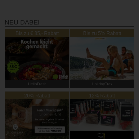
NEU DABEI
Bis zu € 85,- Rabatt
Bis zu 5% Rabatt
HelloFresh
HolidayTrex
20% Rabatt
12% Rabatt