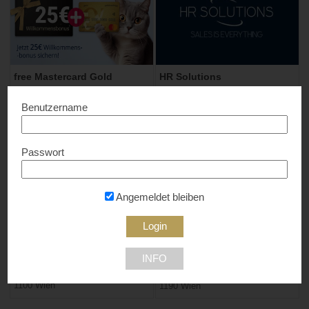
free Mastercard Gold
HR Solutions
25 € Startguthaben*...
30% Rabatt...
Benutzername
9020 Klagenfurt
Passwort
Angemeldet bleiben
HUMBOLDT Matura-Schule
Kaventsmann Consulting
INFO
10% Rabatt...
10% Rabatt...
1100 Wien
1190 Wien