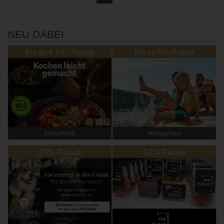
NEU DABEI
Bis zu € 85,- Rabatt
Bis zu 5% Rabatt
HelloFresh
HolidayTrex
20% Rabatt
12% Rabatt