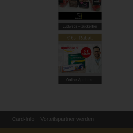
Ludwegs – zuckerfrei
leben
€ 6,- Rabatt
Online‑Apotheke
Card-Info
Vorteilspartner werden