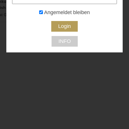
hkurse-
ish
Angemeldet bleiben
t Gratis...
INFO