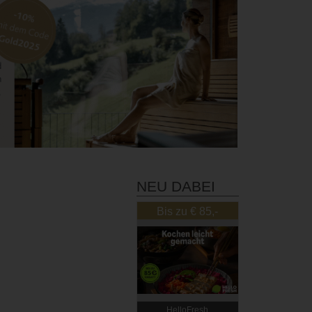
NEU DABEI
Bis zu € 85,-
Rabatt
HelloFresh