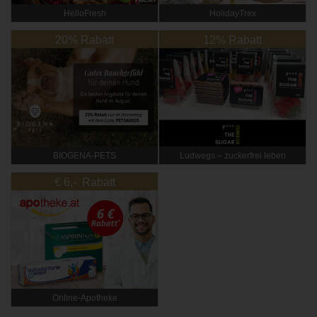
HelloFresh
HolidayTrex
20% Rabatt
12% Rabatt
BIOGENA-PETS
Ludwegs – zuckerfrei leben
€ 6,- Rabatt
Online‑Apotheke