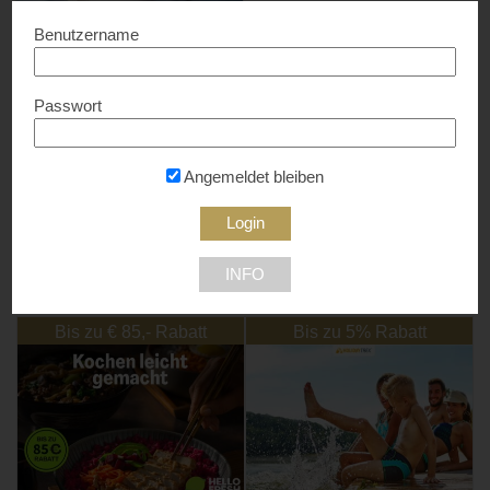
Benutzername
Passwort
SnowTrex
Bis zu 5% Rabatt...
Angemeldet bleiben
INFO
NEU DABEI
Bis zu € 85,- Rabatt
Bis zu 5% Rabatt