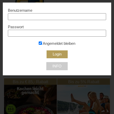
Benutzername
Passwort
Heimdall Sicherheitstechnik
Bis zu 50% Rabatt...
Angemeldet bleiben
3012 Wolfsgraben
INFO
NEU DABEI
Bis zu € 85,- Rabatt
Bis zu 5% Rabatt