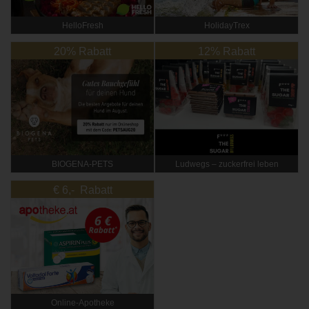
HelloFresh
HolidayTrex
20% Rabatt
12% Rabatt
BIOGENA-PETS
Ludwegs – zuckerfrei leben
€ 6,- Rabatt
Online‑Apotheke