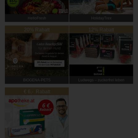
HelloFresh
HolidayTrex
20% Rabatt
12% Rabatt
BIOGENA-PETS
Ludwegs – zuckerfrei leben
€ 6,- Rabatt