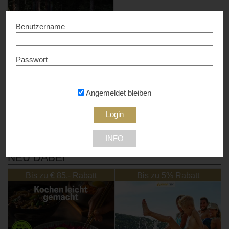
Benutzername
Passwort
Kletterpark Wartmannstetten
– Natur macht Sinn
10% Rabatt...
Angemeldet bleiben
2620 Wartmannstetten
INFO
NEU DABEI
Bis zu € 85,- Rabatt
Bis zu 5% Rabatt