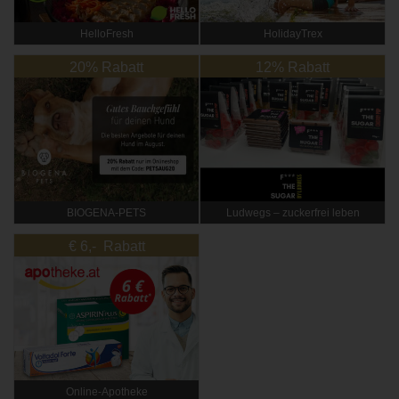
HelloFresh
HolidayTrex
20% Rabatt
12% Rabatt
BIOGENA-PETS
Ludwegs – zuckerfrei leben
€ 6,- Rabatt
Online‑Apotheke