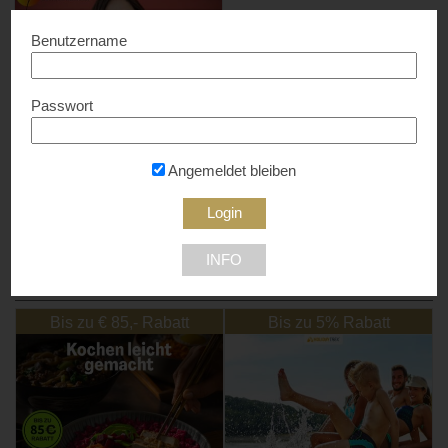
Benutzername
Passwort
Andrea Latritsch-Karlbauer
10% Rabatt...
Angemeldet bleiben
9523 Landskron
INFO
NEU DABEI
Bis zu € 85,- Rabatt
Bis zu 5% Rabatt