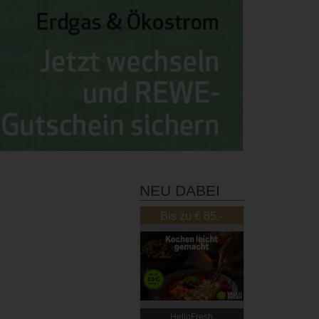
NEU DABEI
Bis zu € 85,-
Rabatt
HelloFresh