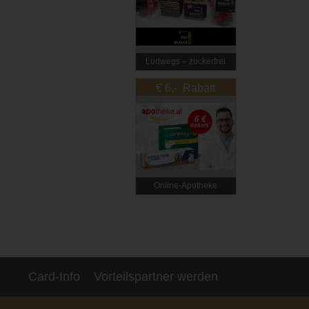
Ludwegs – zuckerfrei
leben
€ 6,- Rabatt
Online‑Apotheke
Card-Info
Vorteilspartner werden