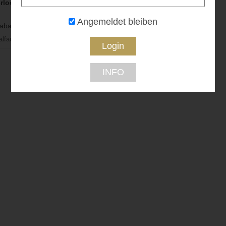
rlochklamm
Angemeldet bleiben
batt...
alfau
INFO